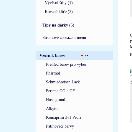
Vývěsní štíty (1)
Kované klíče (2)
Tipy na dárky
(5)
O
Stromové zobrazení menu
D
M
P
Vzorník barev
Přehled barev pro výběr
K
Pharmol
Schmiedeeisen Lack
Fertene GG a GF
Hostagrund
Alkyton
Komaprim 3v1 Profi
Patinovací barvy