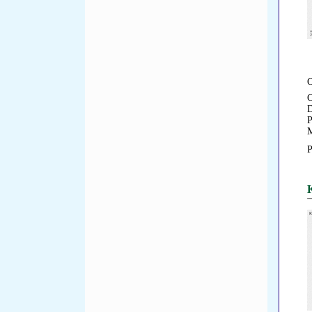
O
C
D
P
M
P
K