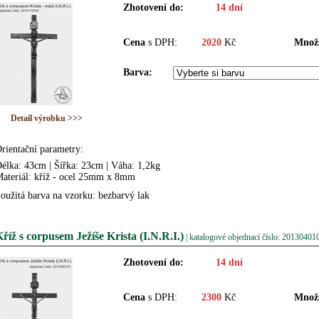
Zhotovení do:
14 dní
Cena
s DPH:
2020
Kč
Množs
Barva:
Detail výrobku >>>
rientační parametry:
élka: 43cm | Šířka: 23cm | Váha: 1,2kg
ateriál: kříž - ocel 25mm x 8mm
oužitá barva na vzorku: bezbarvý lak
říž s corpusem Ježíše Krista (I.N.R.I.)
| katalogové objednací číslo: 20130401
Zhotovení do:
14 dní
Cena
s DPH:
2300
Kč
Množs