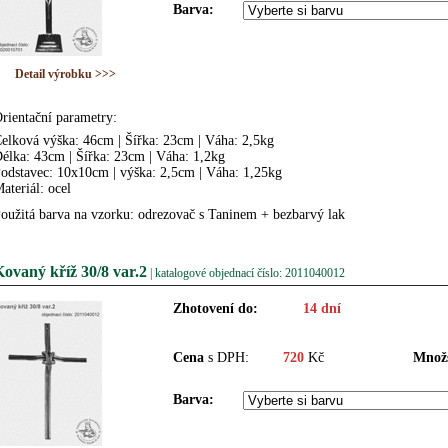
Barva:
Detail výrobku >>>
rientační parametry:
elková výška: 46cm | Šířka: 23cm | Váha: 2,5kg
élka: 43cm | Šířka: 23cm | Váha: 1,2kg
odstavec: 10x10cm | výška: 2,5cm | Váha: 1,25kg
ateriál: ocel
oužitá barva na vzorku: odrezovač s Taninem + bezbarvý lak
ovaný kříž 30/8 var.2
| katalogové objednací číslo: 2011040012
Zhotovení do:
14 dní
Cena
s DPH:
720
Kč
Množs
Barva: