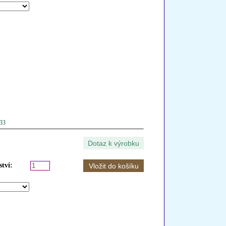
033
tví: