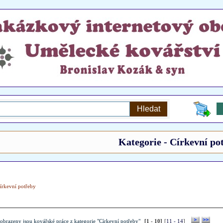
Kategorie - Církevní po
írkevní potřeby
obrazeny jsou kovářské práce z kategorie "Církevní potřeby"
[1 - 10]
[
11 - 14
]