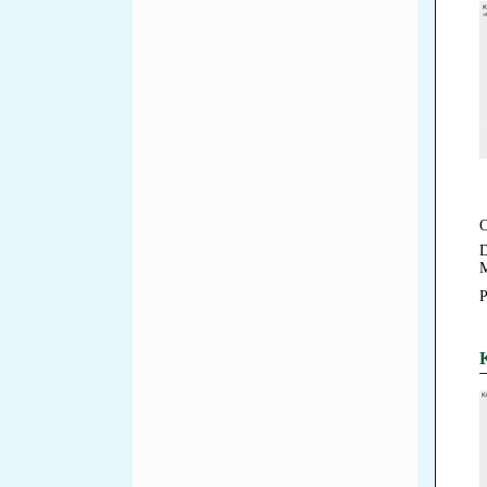
O
D
M
P
K