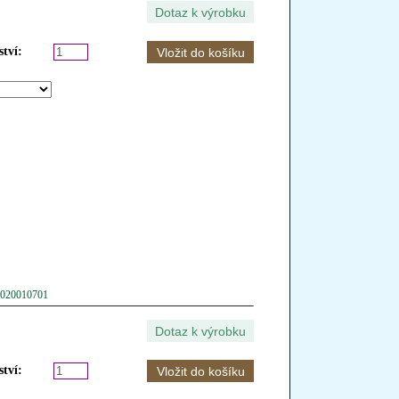
tví:
 2020010701
tví: