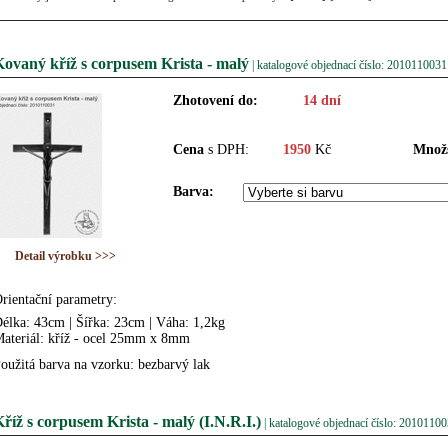
Kovaný kříž s corpusem Krista - malý
| katalogové objednací číslo: 2010110031
Zhotovení do:
14 dní
Cena
s DPH:
1950
Kč
Množs
Barva:
Detail výrobku >>>
rientační parametry:
élka: 43cm | Šířka: 23cm | Váha: 1,2kg
ateriál: kříž - ocel 25mm x 8mm
oužitá barva na vzorku: bezbarvý lak
říž s corpusem Krista - malý (I.N.R.I.)
| katalogové objednací číslo: 2010110