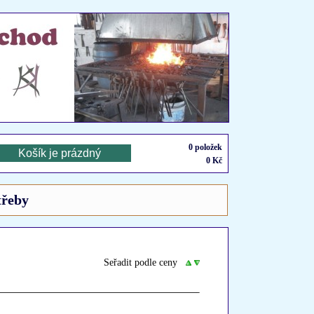
0
položek
0
Kč
třeby
Seřadit podle ceny