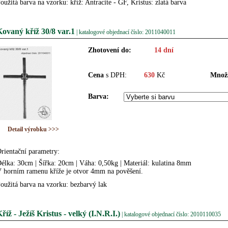
oužitá barva na vzorku: kříž: Antracite - GF, Kristus: zlatá barva
ovaný kříž 30/8 var.1
| katalogové objednací číslo: 2011040011
Zhotovení do:
14 dní
Cena
s DPH:
630
Kč
Množs
Barva:
Detail výrobku >>>
rientační parametry:
élka: 30cm | Šířka: 20cm | Váha: 0,50kg | Materiál: kulatina 8mm
 horním ramenu kříže je otvor 4mm na pověšení.
oužitá barva na vzorku: bezbarvý lak
říž - Ježíš Kristus - velký (I.N.R.I.)
| katalogové objednací číslo: 2010110035