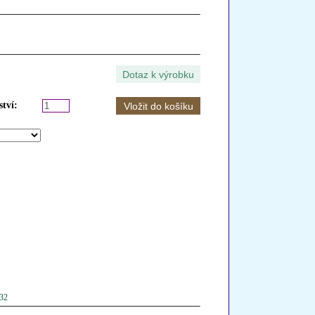
tví:
032