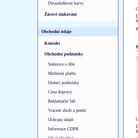
Dvousložkové barvy
O
Žárové zinkování
D
M
P
Obchodní údaje
Kontakt
K
Obchodní podmínky
Smlouva o dílo
Možnosti platby
Dodací podmínky
Cena dopravy
Reklamační řád
Vrácení zboží a peněz
O
Ochrana údajů
D
Informace GDPR
M