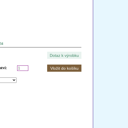
034
tví: