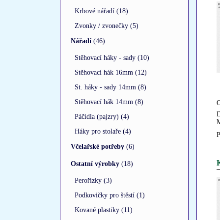
Krbové nářadí (18)
Zvonky / zvonečky (5)
Nářadí
(46)
Stěhovací háky - sady (10)
Stěhovací hák 16mm (12)
St. háky - sady 14mm (8)
Stěhovací hák 14mm (8)
O
D
Páčidla (pajzry) (4)
M
Háky pro stolaře (4)
P
Včelařské potřeby
(6)
K
Ostatní výrobky
(18)
Perořízky (3)
Podkovičky pro štěstí (1)
Kované plastiky (11)