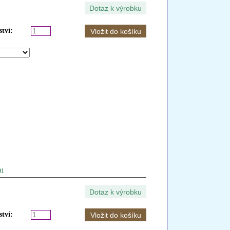
tví:
01
tví: