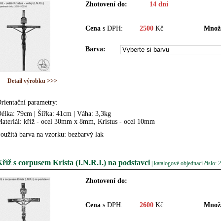
Zhotovení do:
14 dní
Cena
s DPH:
2500
Kč
Množs
Barva:
Detail výrobku >>>
rientační parametry:
élka: 79cm | Šířka: 41cm | Váha: 3,3kg
ateriál: kříž - ocel 30mm x 8mm, Kristus - ocel 10mm
oužitá barva na vzorku: bezbarvý lak
říž s corpusem Krista (I.N.R.I.) na podstavci
| katalogové objednací číslo:
Zhotovení do:
Cena
s DPH:
2600
Kč
Množs