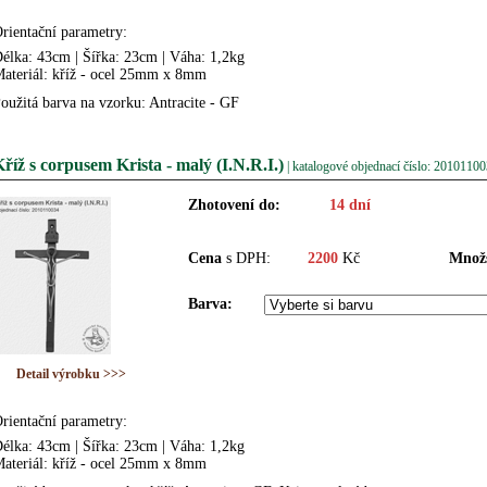
rientační parametry:
élka: 43cm | Šířka: 23cm | Váha: 1,2kg
ateriál: kříž - ocel 25mm x 8mm
oužitá barva na vzorku: Antracite - GF
říž s corpusem Krista - malý (I.N.R.I.)
| katalogové objednací číslo: 2010110
Zhotovení do:
14 dní
Cena
s DPH:
2200
Kč
Množs
Barva:
Detail výrobku >>>
rientační parametry:
élka: 43cm | Šířka: 23cm | Váha: 1,2kg
ateriál: kříž - ocel 25mm x 8mm