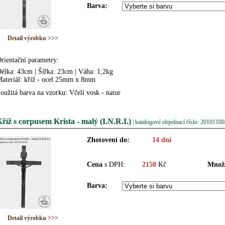
Barva:
Detail výrobku >>>
rientační parametry:
élka: 43cm | Šířka: 23cm | Váha: 1,2kg
ateriál: kříž - ocel 25mm x 8mm
oužitá barva na vzorku: Včelí vosk - natur
říž s corpusem Krista - malý (I.N.R.I.)
| katalogové objednací číslo: 2010110
Zhotovení do:
14 dní
Cena
s DPH:
2150
Kč
Množs
Barva:
Detail výrobku >>>