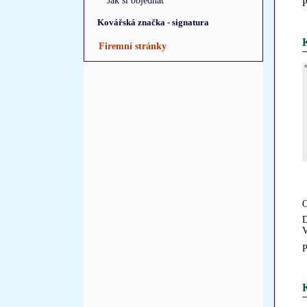
Jak si objednat
P
Kovářská značka - signatura
K
Firemní stránky
O
D
V
P
K