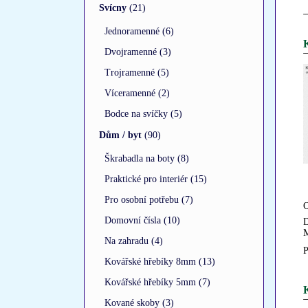
Svícny
(21)
Jednoramenné (6)
Dvojramenné (3)
Trojramenné (5)
Víceramenné (2)
Bodce na svíčky (5)
Dům / byt
(90)
Škrabadla na boty (8)
Praktické pro interiér (15)
Pro osobní potřebu (7)
O
Domovní čísla (10)
D
M
Na zahradu (4)
P
Kovářské hřebíky 8mm (13)
Kovářské hřebíky 5mm (7)
K
Kované skoby (3)