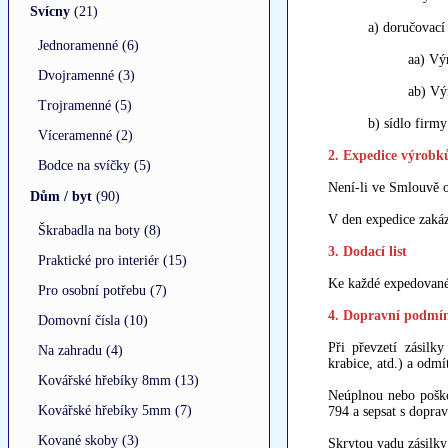
Svícny
(21)
a) doručovací
Jednoramenné (6)
aa) Vý
Dvojramenné (3)
ab) Vý
Trojramenné (5)
b) sídlo firm
Víceramenné (2)
2. Expedice výrobk
Bodce na svíčky (5)
Není-li ve Smlouvě o
Dům / byt
(90)
V den expedice zakáz
Škrabadla na boty (8)
3. Dodací list
Praktické pro interiér (15)
Ke každé expedované 
Pro osobní potřebu (7)
4. Dopravní podmí
Domovní čísla (10)
Při převzetí zásilk
Na zahradu (4)
krabice, atd.) a odm
Kovářské hřebíky 8mm (13)
Neúplnou nebo poško
Kovářské hřebíky 5mm (7)
794 a sepsat s doprav
Kované skoby (3)
Skrytou vadu zásilky