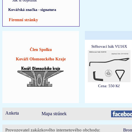
Jak si objednat
Kovářská značka - signatura
Firemní stránky
Stěhovací hák VU16X
Člen Spolku
Kováři Olomouckého Kraje
Cena: 550 Kč
Anketa
Mapa stránek
Provozovatel zakázkového internetového obchodu:
Bron