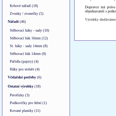
Krbové nářadí (18)
Dopravce má právo p
objednavateli s pošk
Zvonky / zvonečky (5)
Výrobky dodáváme p
Nářadí
(46)
Stěhovací háky - sady (10)
Stěhovací hák 16mm (12)
St. háky - sady 14mm (8)
Stěhovací hák 14mm (8)
Páčidla (pajzry) (4)
Háky pro stolaře (4)
Včelařské potřeby
(6)
Ostatní výrobky
(18)
Perořízky (3)
Podkovičky pro štěstí (1)
Kované plastiky (11)