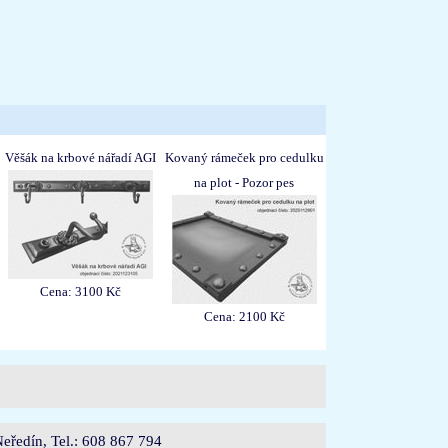
Věšák na krbové nářadí AGI
Kovaný rámeček pro cedulku
na plot - Pozor pes
Cena: 3100 Kč
Cena: 2100 Kč
eředín, Tel.: 608 867 794