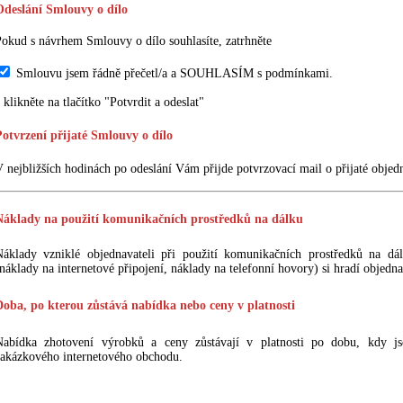
Odeslání Smlouvy o dílo
okud s návrhem Smlouvy o dílo souhlasíte, zatrhněte
Smlouvu jsem řádně přečetl/a a SOUHLASÍM s podmínkami.
 klikněte na tlačítko "Potvrdit a odeslat"
Potvrzení přijaté Smlouvy o dílo
 nejbližších hodinách po odeslání Vám přijde potvrzovací mail o přijaté objed
Náklady na použití komunikačních prostředků na dálku
Náklady vzniklé objednavateli při použití komunikačních prostředků na dá
náklady na internetové připojení, náklady na telefonní hovory) si hradí objedn
Doba, po kterou zůstává nabídka nebo ceny v platnosti
Nabídka zhotovení výrobků a ceny zůstávají v platnosti po dobu, kdy j
zakázkového internetového obchodu.