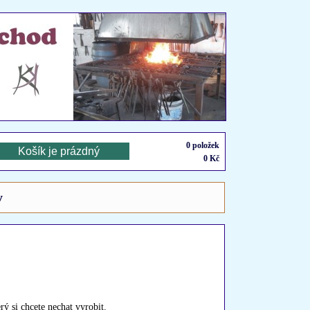
0
položek
0
Kč
y
ý si chcete nechat vyrobit.