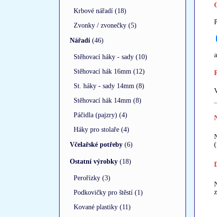
Krbové nářadí (18)
P
Zvonky / zvonečky (5)
Nářadí
(46)
a
Stěhovací háky - sady (10)
Stěhovací hák 16mm (12)
St. háky - sady 14mm (8)
V
Stěhovací hák 14mm (8)
Páčidla (pajzry) (4)
Háky pro stolaře (4)
(
Včelařské potřeby
(6)
Ostatní výrobky
(18)
Perořízky (3)
Podkovičky pro štěstí (1)
Kované plastiky (11)