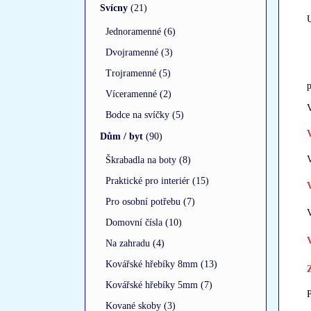
Svícny
(21)
Jednoramenné (6)
Dvojramenné (3)
Trojramenné (5)
p
Víceramenné (2)
V
Bodce na svíčky (5)
Dům / byt
(90)
V
Škrabadla na boty (8)
Praktické pro interiér (15)
Pro osobní potřebu (7)
Domovní čísla (10)
Na zahradu (4)
Kovářské hřebíky 8mm (13)
Kovářské hřebíky 5mm (7)
P
Kované skoby (3)