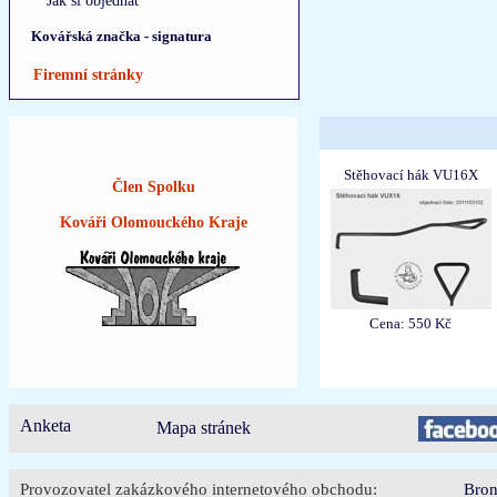
Jak si objednat
Kovářská značka - signatura
Firemní stránky
Stěhovací hák VU16X
Člen Spolku
Kováři Olomouckého Kraje
Cena: 550 Kč
Anketa
Mapa stránek
Provozovatel zakázkového internetového obchodu:
Bron