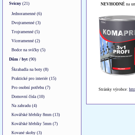
Svícny
(21)
NEVHODNÉ
na u
Jednoramenné (6)
Dvojramenné (3)
Trojramenné (5)
Víceramenné (2)
Bodce na svíčky (5)
Dům / byt
(90)
Škrabadla na boty (8)
Praktické pro interiér (15)
Pro osobní potřebu (7)
Stránky výrobce:
htt
Domovní čísla (10)
Na zahradu (4)
Kovářské hřebíky 8mm (13)
Kovářské hřebíky 5mm (7)
Kované skoby (3)