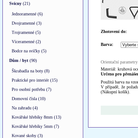
Svícny
(21)
Jednoramenné (6)
Dvojramenné (3)
Zhotovení do:
Trojramenné (5)
Víceramenné (2)
Barva:
Bodce na svíčky (5)
Dům / byt
(90)
Orientační parametry
Materiál: kruhová oc
Škrabadla na boty (8)
Určeno pro přenáše
Praktické pro interiér (15)
Použitá barva na vz
V případě, že požad
Pro osobní potřebu (7)
(Nákupní košík).
Domovní čísla (10)
Na zahradu (4)
Kovářské hřebíky 8mm (13)
Kovářské hřebíky 5mm (7)
Kované skoby (3)