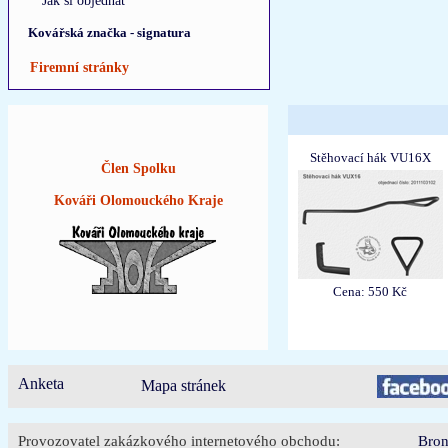
Jak si objednat
Kovářská značka - signatura
Firemní stránky
Stěhovací hák VU16X
Člen Spolku
Kováři Olomouckého Kraje
Cena: 550 Kč
Anketa
Mapa stránek
Provozovatel zakázkového internetového obchodu:
Bron