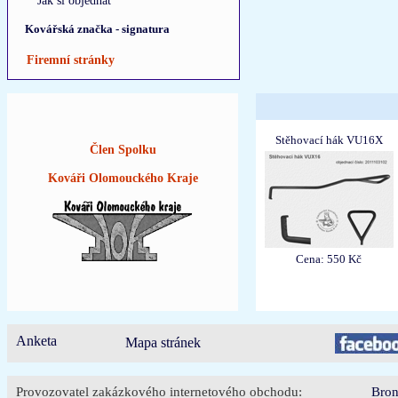
Jak si objednat
Kovářská značka - signatura
Firemní stránky
Stěhovací hák VU16X
Člen Spolku
Kováři Olomouckého Kraje
Cena: 550 Kč
Anketa
Mapa stránek
Provozovatel zakázkového internetového obchodu:
Bron