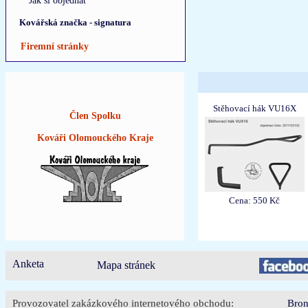
Jak si objednat
Kovářská značka - signatura
Firemní stránky
Stěhovací hák VU16X
Člen Spolku
Kováři Olomouckého Kraje
Cena: 550 Kč
Anketa
Mapa stránek
Provozovatel zakázkového internetového obchodu:
Bron