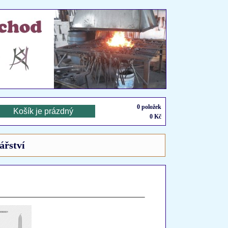
0
položek
0
Kč
ářství