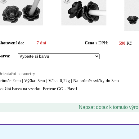
hotovení do:
7 dní
Cena
s DPH:
590
Kč
arva:
rientační parametry:
růměr: 9cm | Výška: 5cm | Váha: 0,2kg | Na průměr svíčky do 3cm
oužitá barva na vzorku: Fertene GG - Base1