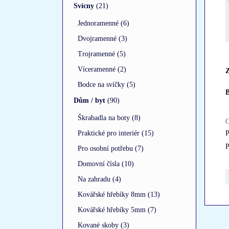
Svícny
(21)
Jednoramenné (6)
Dvojramenné (3)
Trojramenné (5)
Víceramenné (2)
Z
Bodce na svíčky (5)
B
Dům / byt
(90)
Škrabadla na boty (8)
O
Praktické pro interiér (15)
P
P
Pro osobní potřebu (7)
Domovní čísla (10)
Na zahradu (4)
Kovářské hřebíky 8mm (13)
Kovářské hřebíky 5mm (7)
Kované skoby (3)