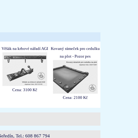
Věšák na krbové nářadí AGI
Kovaný rámeček pro cedulku
na plot - Pozor pes
Cena: 3100 Kč
Cena: 2100 Kč
eředín, Tel.: 608 867 794