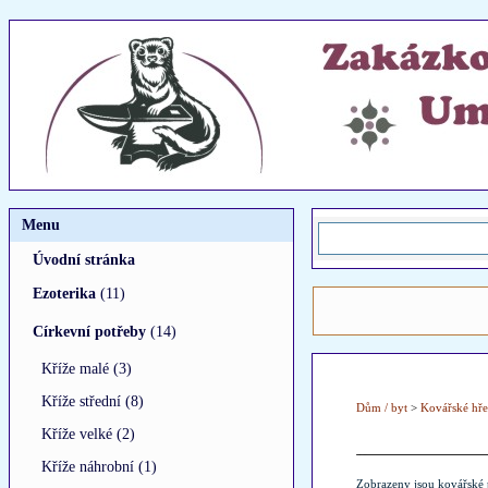
Menu
Úvodní stránka
Ezoterika
(11)
Církevní potřeby
(14)
Kříže malé (3)
Kříže střední (8)
Dům / byt
>
Kovářské hř
Kříže velké (2)
Kříže náhrobní (1)
Zobrazeny jsou kovářské 