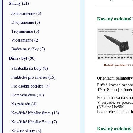
Svícny
(21)
Jednoramenné (6)
Kovaný ozdobný 
Dvojramenné (3)
Trojramenné (5)
Víceramenné (2)
Bodce na svíčky (5)
Dům / byt
(90)
Detail výrobku >>
Škrabadla na boty (8)
Praktické pro interiér (15)
Orientační parametry
Ručně kované ozdobn
Pro osobní potřebu (7)
Tělo: 8 mm | průměr
Domovní čísla (10)
Použitá barva na vzor
V případě, že požadu
Na zahradu (4)
(Nákupní košík).
Pokud chcete délku h
Kovářské hřebíky 8mm (13)
Kovářské hřebíky 5mm (7)
Kovaný ozdobný 
Kované skoby (3)