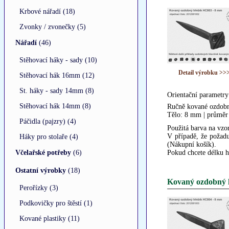
Krbové nářadí (18)
Zvonky / zvonečky (5)
Nářadí
(46)
Stěhovací háky - sady (10)
Detail výrobku >>
Stěhovací hák 16mm (12)
St. háky - sady 14mm (8)
Orientační parametry
Stěhovací hák 14mm (8)
Ručně kované ozdobn
Tělo: 8 mm | průměr
Páčidla (pajzry) (4)
Použitá barva na vzor
V případě, že požadu
Háky pro stolaře (4)
(Nákupní košík).
Včelařské potřeby
(6)
Pokud chcete délku h
Ostatní výrobky
(18)
Kovaný ozdobný 
Perořízky (3)
Podkovičky pro štěstí (1)
Kované plastiky (11)