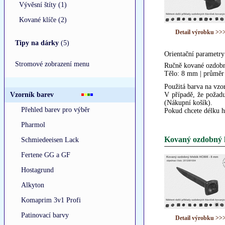
Vývěsní štíty (1)
Kované klíče (2)
Detail výrobku >>
Tipy na dárky
(5)
Orientační parametry
Stromové zobrazení menu
Ručně kované ozdobn
Tělo: 8 mm | průměr
Použitá barva na vzor
Vzorník barev
V případě, že požadu
(Nákupní košík).
Přehled barev pro výběr
Pokud chcete délku h
Pharmol
Kovaný ozdobný 
Schmiedeeisen Lack
Fertene GG a GF
Hostagrund
Alkyton
Komaprim 3v1 Profi
Patinovací barvy
Detail výrobku >>