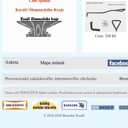
Člen Spolku
Kováři Olomouckého Kraje
Cena: 550 Kč
Anketa
Mapa stránek
Provozovatel zakázkového internetového obchodu:
Bron
Tento web NEPOUŽÍVÁ žádné cookies. Používáme pouze session k zabezpečení funkčnost
© 2010-2026 Bronislav Kozák