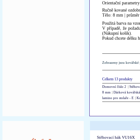
Orientační parametry
Ručně kované ozdobn
Tělo: 8 mm | průměr
Použitá barva na vzor
V případě, že požadu
(Nákupní košík).
Pokud chcete délku h
Zobrazeny jsou kovářské 
Celkem 13 produkty
Domovní číslo 2
|
Stěhov
8 mm
|
Dárková kovářská
lamino pro stolaře - E
|
Ko
Stěhovací hák VU16X