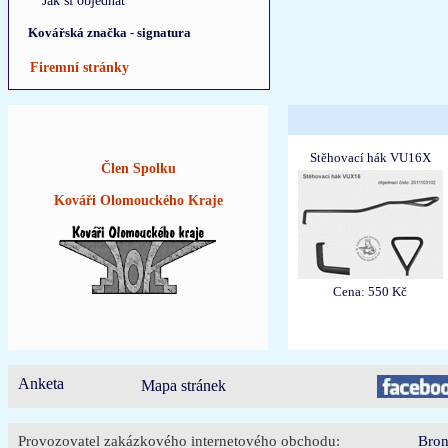
Jak si objednat
Kovářská značka - signatura
Firemní stránky
Stěhovací hák VU16X
Člen Spolku
Kováři Olomouckého Kraje
Cena: 550 Kč
Anketa
Mapa stránek
Provozovatel zakázkového internetového obchodu:
Bron