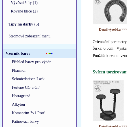
Vývěsní štíty (1)
Kované klíče (2)
Tipy na dárky
(5)
Detail výrobku >>
Stromové zobrazení menu
Orientační parametry
Šířka: 6,5cm | Výška
Vzorník barev
Použitá barva na vzo
Přehled barev pro výběr
Pharmol
Svícen torzírovaný
Schmiedeeisen Lack
Fertene GG a GF
Hostagrund
Alkyton
Komaprim 3v1 Profi
Patinovací barvy
Detail výrobku >>