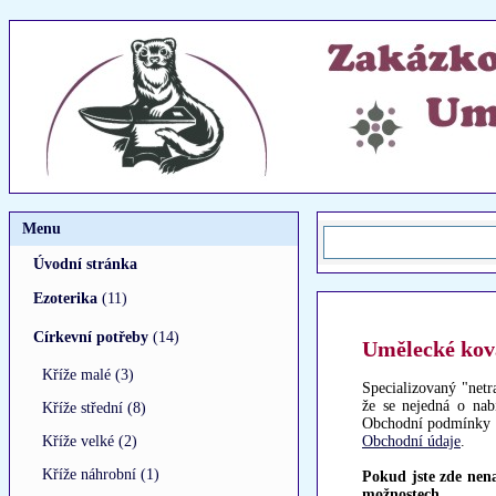
Menu
Úvodní stránka
Ezoterika
(11)
Církevní potřeby
(14)
Umělecké kov
Kříže malé (3)
Specializovaný "netr
že se nejedná o nab
Kříže střední (8)
Obchodní podmínky i
Kříže velké (2)
Obchodní údaje
.
Kříže náhrobní (1)
Pokud jste zde nen
možnostech.