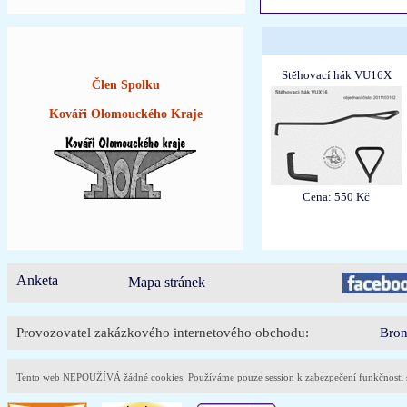
Stěhovací hák VU16X
Člen Spolku
Kováři Olomouckého Kraje
Cena: 550 Kč
Anketa
Mapa stránek
Provozovatel zakázkového internetového obchodu:
Bron
Tento web NEPOUŽÍVÁ žádné cookies. Používáme pouze session k zabezpečení funkčnost