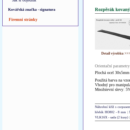
Jak si objednat
Rozpěrák kovaný v
Kovářská značka - signatura
Firemní stránky
Detail výrobku >>
Orientační parametry
Plochá ocel 30x5mm |
Použitá barva na vzo
Vhodný pro manipulac
Množstevní slevy: 5
Náhrobní kříž s corpusem
hřebík HO802 - 8 mm
|
VLK16X - sada (2 kusy)