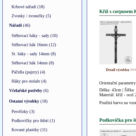
Krbové nářadí (18)
Kříž s corpusem Kr
Zvonky / zvonečky (5)
Nářadí
(46)
Stěhovací háky - sady (10)
Stěhovací hák 16mm (12)
St. háky - sady 14mm (8)
Stěhovací hák 14mm (8)
Detail výrobku >>
Páčidla (pajzry) (4)
Háky pro stolaře (4)
Orientační parametry
Délka: 43cm | Šířka:
Včelařské potřeby
(6)
Materiál: kříž - oc
Ostatní výrobky
(18)
Použitá barva na vzo
Perořízky (3)
Podkovička pro št
Podkovičky pro štěstí (1)
Kované plastiky (11)